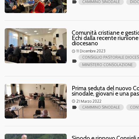
label
CAMMINO SINODALE
DIOC
Comunità cristiane e gestio
Echi dalla recente riunione
diocesano
11 Dicembre 2023
access_time
CONSIGLIO PASTORALE DIOCE
label
MINISTERO CONSOLAZIONE
Prima seduta del nuovo Co
sinodale, giovani e una past
21 Marzo 2022
access_time
label
CAMMINO SINODALE
CONS
Sinodo e rinnovo Consigli p