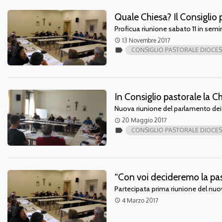
Quale Chiesa? Il Consiglio 
Proficua riunione sabato 11 in semin
13 Novembre 2017
access_time
label
CONSIGLIO PASTORALE DIOCE
In Consiglio pastorale la C
Nuova riunione del parlamento dei 
20 Maggio 2017
access_time
label
CONSIGLIO PASTORALE DIOCE
“Con voi decideremo la pas
Partecipata prima riunione del nu
4 Marzo 2017
access_time