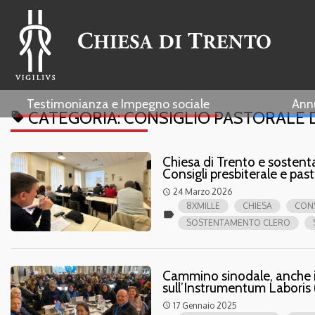
Testimonianza e Impegno sociale
Ann
CATEGORIA:
CONSIGLIO PASTORALE
local_offer
Chiesa di Trento e sostent
Consigli presbiterale e pa
24 Marzo 2026
access_time
8XMILLE
CHIESA
CONS
label
SOSTENTAMENTO CLERO
Cammino sinodale, anche in
sull’Instrumentum Laboris 
17 Gennaio 2025
access_time