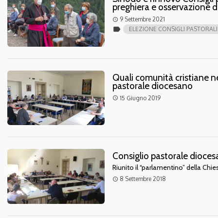
preghiera e osservazione de
9 Settembre 2021
access_time
label
ELEZIONE CONSIGLI PASTORALI
Quali comunità cristiane n
pastorale diocesano
15 Giugno 2019
access_time
Consiglio pastorale dioces
Riunito il “parlamentino” della Chie
8 Settembre 2018
access_time