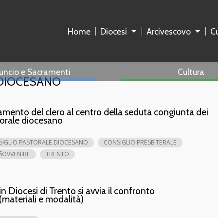
Home
Diocesi
Arcivescovo
Cu
uncio e Sacramenti
Cultura
 DIOCESANO
amento del clero al centro della seduta congiunta dei
storale diocesano
IGLIO PASTORALE DIOCESANO
CONSIGLIO PRESBITERALE
SOVVENIRE
TRENTO
 Diocesi di Trento si avvia il confronto
(materiali e modalità)