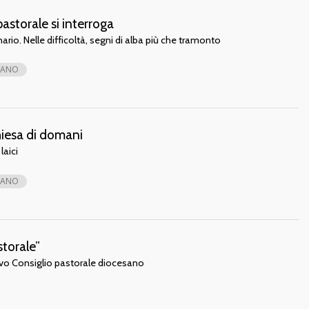
pastorale si interroga
ario. Nelle difficoltà, segni di alba più che tramonto
SANO
hiesa di domani
laici
SANO
torale”
ovo Consiglio pastorale diocesano