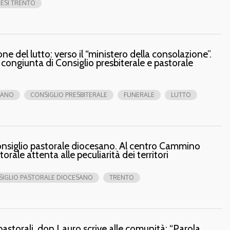
ESI TRENTO
ne del lutto: verso il “ministero della consolazione”.
 congiunta di Consiglio presbiterale e pastorale
SANO
CONSIGLIO PRESBITERALE
FUNERALE
LUTTO
nsiglio pastorale diocesano. Al centro Cammino
orale attenta alle peculiarità dei territori
IGLIO PASTORALE DIOCESANO
TRENTO
astorali, don Lauro scrive alle comunità: “Parola,