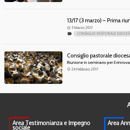
13/17 (3 marzo) – Prima ri
3 Marzo 2017
access_time
label
CONSIGLIO PASTORALE DIOCE
Consiglio pastorale diocesa
Riunione in seminario per il rinnov
24 Febbraio 2017
access_time
A
Area Testimonianza e Impegno
Area Ann
sociale