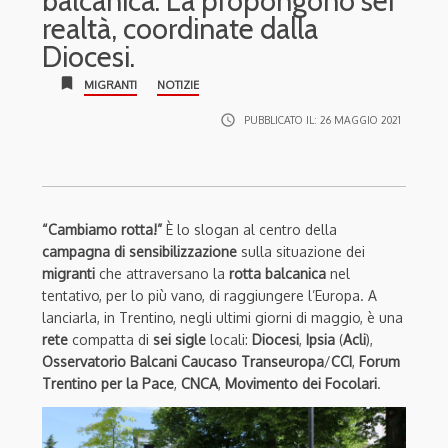
balcanica. La propongono sei
realtà, coordinate dalla
Diocesi.
bookmark
MIGRANTI
NOTIZIE
access_time
PUBBLICATO IL:
26 MAGGIO 2021
“Cambiamo rotta!”
È lo slogan al centro della
campagna di sensibilizzazione
sulla situazione dei
migranti
che attraversano la
rotta balcanica
nel
tentativo, per lo più vano, di raggiungere l’Europa. A
lanciarla, in Trentino, negli ultimi giorni di maggio, è una
rete
compatta di
sei
sigle
locali:
Diocesi
,
Ipsia
(
Acli
),
Osservatorio Balcani Caucaso Transeuropa
/
CCI
,
Forum
Trentino per la Pace
,
CNCA
,
Movimento dei Focolari
.