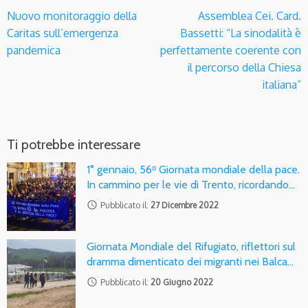
Nuovo monitoraggio della
Assemblea Cei. Card.
Caritas sull’emergenza
Bassetti: “La sinodalità è
pandemica
perfettamente coerente con
il percorso della Chiesa
italiana”
Ti potrebbe interessare
1° gennaio, 56ᵅ Giornata mondiale della pace.
In cammino per le vie di Trento, ricordando…
access_time
Pubblicato il:
27 Dicembre 2022
Giornata Mondiale del Rifugiato, riflettori sul
dramma dimenticato dei migranti nei Balca…
access_time
Pubblicato il:
20 Giugno 2022