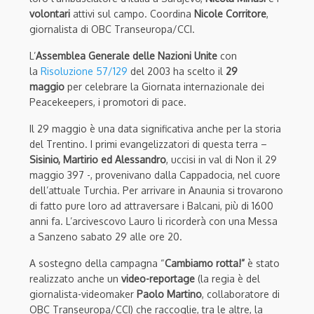
volontari
attivi sul campo. Coordina
Nicole Corritore
,
giornalista di OBC Transeuropa/CCI.
L’
Assemblea Generale delle Nazioni Unite
con
la
Risoluzione 57/129
del 2003 ha scelto il
29
maggio
per celebrare la Giornata internazionale dei
Peacekeepers, i promotori di pace.
Il 29 maggio è una data significativa anche per la storia
del Trentino. I primi evangelizzatori di questa terra –
Sisi
nio, Martirio ed Alessandro
, uccisi in val di Non il 29
maggio 397 -, provenivano dalla Cappadocia, nel cuore
dell’attuale Turchia. Per arrivare in Anaunia si trovarono
di fatto pure loro ad attraversare i Balcani, più di 1600
anni fa. L’arcivescovo Lauro li ricorderà con una Messa
a Sanzeno sabato 29 alle ore 20.
A sostegno della campagna “
Cambiamo rotta!”
è stato
realizzato anche un
video-reportage
(la regia è del
giornalista-videomaker
Paolo Martino
, collaboratore di
OBC Transeuropa/CCI) che raccoglie, tra le altre, la