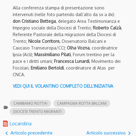
Alla conferenza stampa di presentazione sono
intervenuti (nelle foto partendo dall’alto da sx a dx):
don Cristiano Bettega
, delegato Area Testimonianza e
Impegno sociale della Diocesi di Trento;
Roberto Calzà
,
Referente Pastorale della migrazioni della Diocesi di
Trento;
Nicole Corritore,
Osservatorio Balcani e
Caucaso Transeuropa/CCI;
Olha Vozna
, coordinatrice
Ipsia (Acli);
Massimiliano Pilati
, Forum trentino per la
pace e i diritti umani;
Francesca Lunardi
, Movimento dei
Focolari,
Emiliano Bertoldi
, coordinatore di Atas per
CNCA.
VEDI QUI IL VOLANTINO COMPLETO DELL’INIZIATIVA
CAMBIAMO ROTTA!
CAMPAGNA ROTTA BALCANI
label
DIOCESI TRENTO MIGRANTI
Locandina
navigate_before
navigate_next
Articolo precedente
Articolo successivo