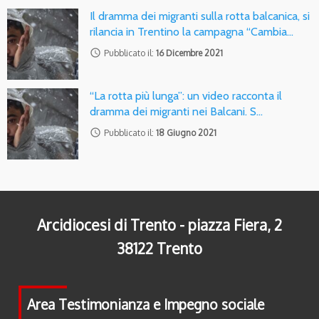
Il dramma dei migranti sulla rotta balcanica, si
rilancia in Trentino la campagna “Cambia…
access_time
Pubblicato il:
16 Dicembre 2021
“La rotta più lunga”: un video racconta il
dramma dei migranti nei Balcani. S…
access_time
Pubblicato il:
18 Giugno 2021
Arcidiocesi di Trento - piazza Fiera, 2
38122 Trento
Area Testimonianza e Impegno sociale