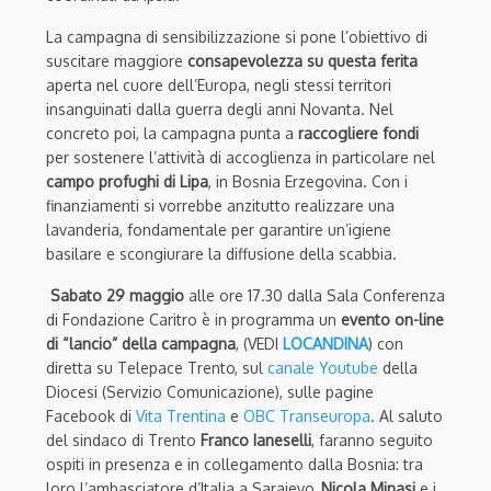
La campagna di sensibilizzazione si pone l’obiettivo di
suscitare maggiore
consapevolezza su questa ferita
aperta nel cuore dell’Europa, negli stessi territori
insanguinati dalla guerra degli anni Novanta. Nel
concreto poi, la campagna punta a
raccogliere fondi
per sostenere l’attività di accoglienza in particolare nel
campo profughi di Lipa
, in Bosnia Erzegovina. Con i
finanziamenti si vorrebbe anzitutto realizzare una
lavanderia, fondamentale per garantire un’igiene
basilare e scongiurare la diffusione della scabbia.
Sabato 29 maggio
alle ore 17.30 dalla Sala Conferenza
di Fondazione Caritro è in programma un
evento on-line
di “lancio” della campagna
, (VEDI
LOCANDINA
) con
diretta su Telepace Trento, sul
canale Youtube
della
Diocesi (Servizio Comunicazione), sulle pagine
Facebook di
Vita Trentina
e
OBC Transeuropa
. Al saluto
del sindaco di Trento
Franco Ianeselli
, faranno seguito
ospiti in presenza e in collegamento dalla Bosnia: tra
loro l’ambasciatore d’Italia a Sarajevo,
Nicola Minasi
e i