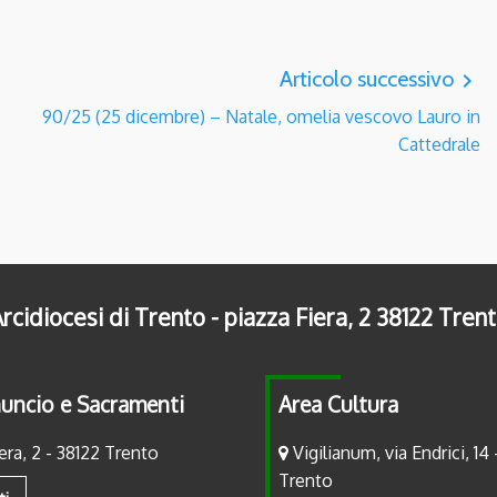
Articolo successivo
navigate_next
90/25 (25 dicembre) – Natale, omelia vescovo Lauro in
Cattedrale
rcidiocesi di Trento - piazza Fiera, 2 38122 Tren
uncio e Sacramenti
Area Cultura
era, 2 - 38122 Trento
Vigilianum, via Endrici, 14 
Trento