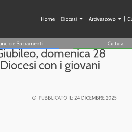
Home
Diocesi
Arcivescovo
Cu
uncio e Sacramenti
Cultura
Giubileo, domenica 28
Diocesi con i giovani
PUBBLICATO IL:
24 DICEMBRE 2025
access_time