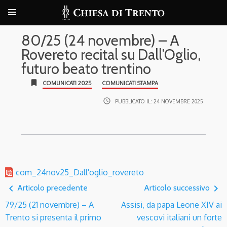
80/25 (24 novembre) – A
Rovereto recital su Dall’Oglio,
futuro beato trentino
bookmark
COMUNICATI 2025
COMUNICATI STAMPA
access_time
PUBBLICATO IL:
24 NOVEMBRE 2025
com_24nov25_Dall'oglio_rovereto
navigate_before
navigate_next
Articolo precedente
Articolo successivo
79/25 (21 novembre) – A
Assisi, da papa Leone XIV ai
Trento si presenta il primo
vescovi italiani un forte