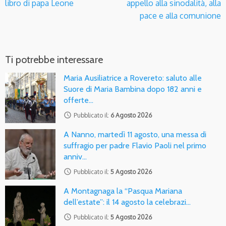
libro di papa Leone
appello alla sinodalità, alla
pace e alla comunione
Ti potrebbe interessare
Maria Ausiliatrice a Rovereto: saluto alle
Suore di Maria Bambina dopo 182 anni e
offerte…
access_time
Pubblicato il:
6 Agosto 2026
A Nanno, martedì 11 agosto, una messa di
suffragio per padre Flavio Paoli nel primo
anniv…
access_time
Pubblicato il:
5 Agosto 2026
A Montagnaga la “Pasqua Mariana
dell’estate”: il 14 agosto la celebrazi…
access_time
Pubblicato il:
5 Agosto 2026