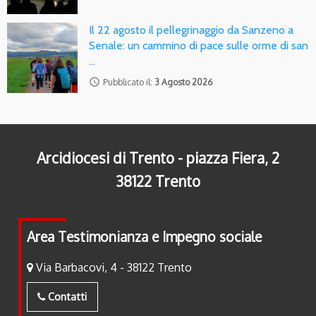
Il 22 agosto il pellegrinaggio da Sanzeno a
Senale: un cammino di pace sulle orme di san
…
access_time
Pubblicato il:
3 Agosto 2026
Arcidiocesi di Trento - piazza Fiera, 2
38122 Trento
Area Testimonianza e Impegno sociale
Via Barbacovi, 4 - 38122 Trento
Contatti