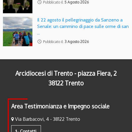
access_time
Pubblicato il:
5 Agosto 2026
Il 22 agosto il pellegrinaggio da Sanzeno a
Senale: un cammino di pace sulle orme di san
…
access_time
Pubblicato il:
3 Agosto 2026
Arcidiocesi di Trento - piazza Fiera, 2
38122 Trento
Area Testimonianza e Impegno sociale
Via Barbacovi, 4 - 38122 Trento
Contatti