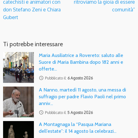
catechisti e animatori con
ritroviamo la gioia di essere
don Stefano Zeni e Chiara
comunità”
Gubert
Ti potrebbe interessare
Maria Ausiliatrice a Rovereto: saluto alle
Suore di Maria Bambina dopo 182 anni e
offerte…
access_time
Pubblicato il:
6 Agosto 2026
A Nanno, martedì 11 agosto, una messa di
suffragio per padre Flavio Paoli nel primo
anniv…
access_time
Pubblicato il:
5 Agosto 2026
A Montagnaga la “Pasqua Mariana
dell’estate”: il 14 agosto la celebrazi…