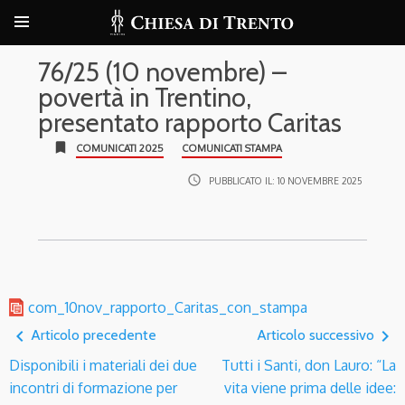
76/25 (10 novembre) –
povertà in Trentino,
presentato rapporto Caritas
bookmark
COMUNICATI 2025
COMUNICATI STAMPA
access_time
PUBBLICATO IL:
10 NOVEMBRE 2025
com_10nov_rapporto_Caritas_con_stampa
navigate_before
navigate_next
Articolo precedente
Articolo successivo
Disponibili i materiali dei due
Tutti i Santi, don Lauro: “La
incontri di formazione per
vita viene prima delle idee: