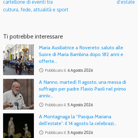
cartellone di eventi tra
d’estate
cultura, fede, attualità e sport
Ti potrebbe interessare
Maria Ausiliatrice a Rovereto: saluto alle
Suore di Maria Bambina dopo 182 anni e
offerte…
access_time
Pubblicato il:
6 Agosto 2026
A Nanno, martedì 11 agosto, una messa di
suffragio per padre Flavio Paoli nel primo
anniv…
access_time
Pubblicato il:
5 Agosto 2026
A Montagnaga la “Pasqua Mariana
dell’estate”: il 14 agosto la celebrazi…
access_time
Pubblicato il:
5 Agosto 2026