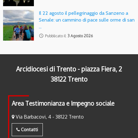
Il 22 agosto il pellegrinaggio da Sanzeno a
Senale: un cammino di pace sulle orme di san
…
access_time
Pubblicato il:
3 Agosto 2026
Arcidiocesi di Trento - piazza Fiera, 2
38122 Trento
Area Testimonianza e Impegno sociale
Via Barbacovi, 4 - 38122 Trento
Contatti