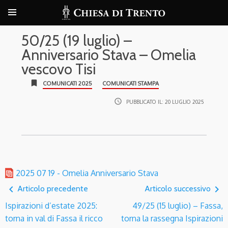
50/25 (19 luglio) –
Anniversario Stava – Omelia
vescovo Tisi
bookmark
COMUNICATI 2025
COMUNICATI STAMPA
access_time
PUBBLICATO IL:
20 LUGLIO 2025
2025 07 19 - Omelia Anniversario Stava
navigate_before
navigate_next
Articolo precedente
Articolo successivo
Ispirazioni d’estate 2025:
49/25 (15 luglio) – Fassa,
torna in val di Fassa il ricco
torna la rassegna Ispirazioni