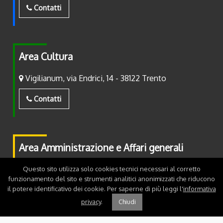
Contatti
Area Cultura
Vigilianum, via Endrici, 14 - 38122 Trento
Contatti
Area Amministrazione e Affari generali
Piazza Fiera, 2 - 38122 Trento
Questo sito utilizza solo cookies tecnici necessari al corretto
funzionamento del sito e strumenti analitici anonimizzati che riducono
il potere identificativo dei cookie. Per saperne di più leggi l'
informativa
Contatti
privacy
.
Chiudi