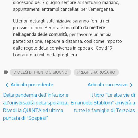
diocesano del 7 giugno sempre al santuario mariano,
appuntamenti entrambi cancellati per l’emergenza.
Ulteriori dettagli sull’iniziativa saranno forniti nei
prossimi giorni. Per ora è una
data da mettere
nell’agenda delle comunità
, per favorire un’ampia
partecipazione, seppure a distanza, così come imposto
dalle regole della convivenza in epoca di Covid-19.
Lontani, ma uniti nella preghiera.
label
DIOCESI DI TRENTO 5 GIUGNO
PREGHIERA ROSARIO
navigate_before
navigate_next
Articolo precedente
Articolo successivo
Dalla pandemia dell’infezione
Il libro “Le alte vie di
all’universalità della speranza.
Emanuele Stablum” arriverà a
Rivedi la QUINTA ed ultima
tutte le famiglie di Terzolas
puntata di “Sospesi”