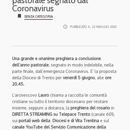
pastorale segnato dal
Coronavirus
bookmark
SENZA CATEGORIA
access_time
PUBBLICATO IL:
22 MAGGIO 2020
Una grande e unanime preghiera a conclusione
dell’anno pastorale
, segnato in modo indelebile, nella
parte finale, dall’emergenza Coronavirus. E’ la proposta
della Diocesi di Trento per
venerdì 5 giugno
, alle
ore
20.45.
L’arcivescovo
Lauro
chiama a raccolta le comunità
cristiane su tutto il territorio diocesano per recitare
insieme, seppure a distanza, la
preghiera del rosario
in
DIRETTA STREAMING su Telepace Trento
(canale 601),
sui
portali web della Diocesi e di Vita Trentina
e sul
canale YouTube del Servizio Comunicazione della