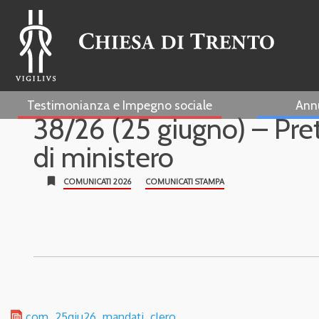
Testimonianza e Impegno sociale
Ann
38/26 (25 giugno) – Pret
di ministero
bookmark
COMUNICATI 2026
COMUNICATI STAMPA
com_25giu26_mandati_clero