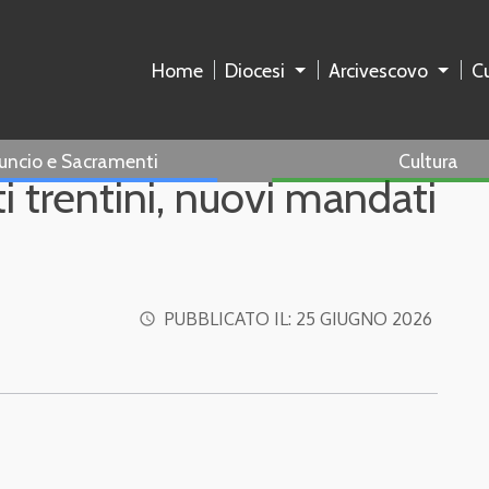
Home
Diocesi
Arcivescovo
Cu
uncio e Sacramenti
Cultura
i trentini, nuovi mandati
PUBBLICATO IL:
25 GIUGNO 2026
access_time