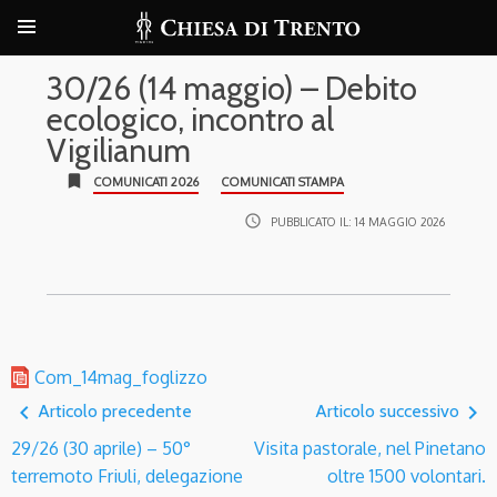
30/26 (14 maggio) – Debito
ecologico, incontro al
Vigilianum
bookmark
COMUNICATI 2026
COMUNICATI STAMPA
access_time
PUBBLICATO IL:
14 MAGGIO 2026
Com_14mag_foglizzo
navigate_before
navigate_next
Articolo precedente
Articolo successivo
29/26 (30 aprile) – 50°
Visita pastorale, nel Pinetano
terremoto Friuli, delegazione
oltre 1500 volontari.