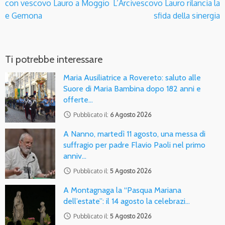
con vescovo Lauro a Moggio
L’Arcivescovo Lauro rilancia la
e Gemona
sfida della sinergia
Ti potrebbe interessare
Maria Ausiliatrice a Rovereto: saluto alle
Suore di Maria Bambina dopo 182 anni e
offerte…
access_time
Pubblicato il:
6 Agosto 2026
A Nanno, martedì 11 agosto, una messa di
suffragio per padre Flavio Paoli nel primo
anniv…
access_time
Pubblicato il:
5 Agosto 2026
A Montagnaga la “Pasqua Mariana
dell’estate”: il 14 agosto la celebrazi…
access_time
Pubblicato il:
5 Agosto 2026