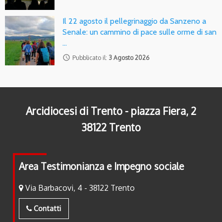
Il 22 agosto il pellegrinaggio da Sanzeno a
Senale: un cammino di pace sulle orme di san
…
access_time
Pubblicato il:
3 Agosto 2026
Arcidiocesi di Trento - piazza Fiera, 2
38122 Trento
Area Testimonianza e Impegno sociale
Via Barbacovi, 4 - 38122 Trento
Contatti