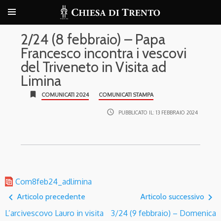
2/24 (8 febbraio) – Papa
Francesco incontra i vescovi
del Triveneto in Visita ad
Limina
bookmark
COMUNICATI 2024
COMUNICATI STAMPA
access_time
PUBBLICATO IL:
13 FEBBRAIO 2024
Com8feb24_adlimina
navigate_before
navigate_next
Articolo precedente
Articolo successivo
L’arcivescovo Lauro in visita
3/24 (9 febbraio) – Domenica