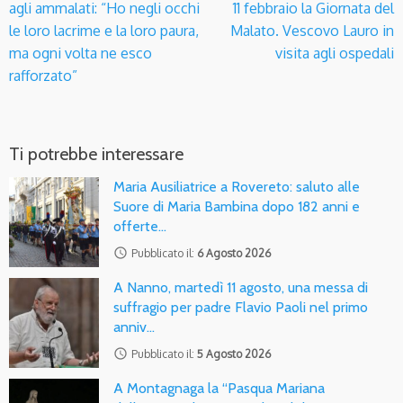
agli ammalati: “Ho negli occhi
11 febbraio la Giornata del
le loro lacrime e la loro paura,
Malato. Vescovo Lauro in
ma ogni volta ne esco
visita agli ospedali
rafforzato”
Ti potrebbe interessare
Maria Ausiliatrice a Rovereto: saluto alle
Suore di Maria Bambina dopo 182 anni e
offerte…
access_time
Pubblicato il:
6 Agosto 2026
A Nanno, martedì 11 agosto, una messa di
suffragio per padre Flavio Paoli nel primo
anniv…
access_time
Pubblicato il:
5 Agosto 2026
A Montagnaga la “Pasqua Mariana