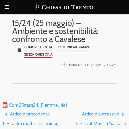
15/24 (25 maggio) –
Ambiente e sostenibilità:
confronto a Cavalese
COMUNICATI 2024
COMUNICATI STAMPA
bookmark
SENZA CATEGORIA
access_time
PUBBLICATO IL:
25 MAGGIO 2024
Com25mag24_Fiemme_def
navigate_before
navigate_next
Articolo precedente
Articolo successivo
Festa dei martiri anauniesi,
Festival Musica Sacra, la