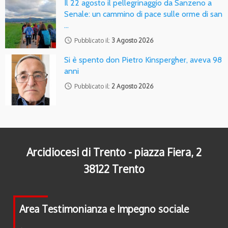
Il 22 agosto il pellegrinaggio da Sanzeno a
Senale: un cammino di pace sulle orme di san
…
access_time
Pubblicato il:
3 Agosto 2026
Si è spento don Pietro Kinspergher, aveva 98
anni
access_time
Pubblicato il:
2 Agosto 2026
Arcidiocesi di Trento - piazza Fiera, 2
38122 Trento
Area Testimonianza e Impegno sociale