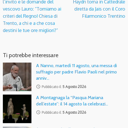
l’invito e le domande del
Haydn torna in Cattedrale
vescovo Lauro: “Torniamo ai
diretta da Jais con il Coro
criteri del Regno! Chiesa di
Filarmonico Trentino
Trento, a chi e a che cosa
destini le tue ore migliori?”
Ti potrebbe interessare
A Nanno, martedì 11 agosto, una messa di
suffragio per padre Flavio Paoli nel primo
anniv…
access_time
Pubblicato il:
5 Agosto 2026
A Montagnaga la “Pasqua Mariana
dell’estate”: il 14 agosto la celebrazi…
access_time
Pubblicato il:
5 Agosto 2026