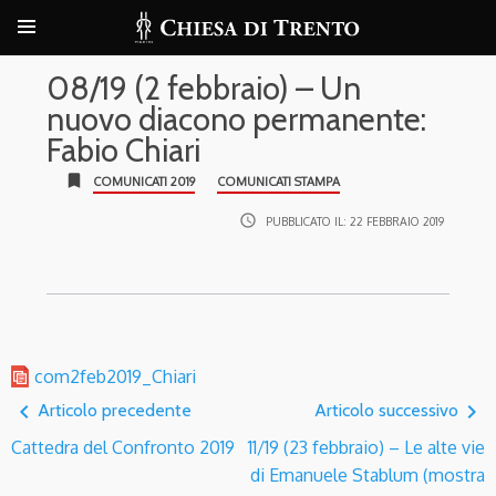
08/19 (2 febbraio) – Un
nuovo diacono permanente:
Fabio Chiari
bookmark
COMUNICATI 2019
COMUNICATI STAMPA
access_time
PUBBLICATO IL:
22 FEBBRAIO 2019
com2feb2019_Chiari
navigate_before
navigate_next
Articolo precedente
Articolo successivo
Cattedra del Confronto 2019
11/19 (23 febbraio) – Le alte vie
di Emanuele Stablum (mostra