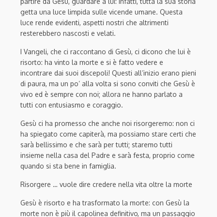
partire da Gesù
, guardare a lui
:
infatti,
tutta la sua
storia
getta una luce limpida
sulle vicende umane.
Questa
luce
rende evidenti
,
aspetti nostri che altrimenti
resterebbero nascosti e velati
.
I Vangeli, che
ci
raccontano di Gesù, ci dicono che
lui
è
risorto
:
ha vinto la morte e si è fatto vedere e
incontrare dai suoi
discepoli
! Q
uesti all’inizio era
no
pieni
di paura
, ma
un po’ alla volta
si sono conviti che Gesù
è
vivo
e
d
è sempre
con
noi
; allora
ne hanno parlato a
tutti con entu
siasmo e coraggio.
Gesù c
i ha prom
esso che anche noi risorgeremo
:
non ci
ha spiegato come
capiterà, ma
possiamo stare certi che
sarà bellissimo e
che
sarà per tutti
;
staremo
tutti
insieme nella casa del Padre e sarà
festa
, proprio
come
quando si sta bene
in famiglia
.
Risorgere … v
uol
e
dire
credere nella vita
oltre la morte
Gesù è risorto e ha trasformato la morte: con Gesù la
morte non è più il capolinea definitivo, ma un passaggio