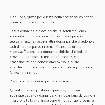
Ciao
Sofia,
grazie p
er questa bella domanda
!
Volentieri
ci mettiamo in dialogo con te…
La tua domanda ci piace perché
la sentiamo
vera
e
scomoda
:
non si accontenta di risposte tipo quiz
televisivi,
anzi fa nascere altre domande
che chiedono
a
tutti di fare un
passo insieme alla ricerca di una
risposta
.
È
anche una domanda
difficile
:
ci chiede di
provare
a
fare luce su una realtà enorme, che
praticamente non conosciamo, verso la quale
avvertiamo tutto il limite dei nostri timidi ragionamenti.
Ci incamminiamo…
Risorgere… v
uole dire
guardare a Gesù
Quando ci sono
questioni importanti, come quelle
sollevate dalla tua domanda
, che riguardano da vicino e
in profondità la vita di ciascuno di noi, conviene sempre