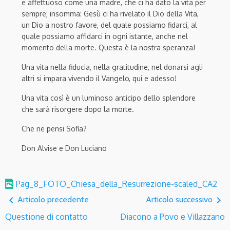
e affettuoso come una madre
, che ci ha dato la vita per
sempre; insomma: Gesù ci ha rivelato
il Dio della Vita,
un Dio a nostro favore, del quale possiamo fidarci, al
quale possiamo affidarci in ogni istante,
anche nel
momento della morte.
Questa è la nostra speranza!
Una
vita
nella fiducia, nella gratitudine, nel donarsi agli
altri si
impara vivendo
il Vangelo
, qui e adesso
!
Una vita così
è
un
luminoso anticipo dello splendore
che sarà risorgere dopo la morte.
Che ne pensi Sofia?
Don Alvise e Don Luciano
Pag_8_FOTO_Chiesa_della_Resurrezione-scaled_CA2
navigate_before
navigate_next
Articolo precedente
Articolo successivo
Questione di contatto
Diacono a Povo e Villazzano