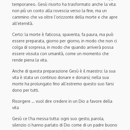
temporaneo. Gesù risorto ha trasformato anche la vita:
non più un conto alla rovescia verso la fine, ma un
cammino
che va oltre l’orizzonte della morte e che apre
all’eternità.
Certo
:
la morte
è faticosa,
spaventa, fa paura, ma può
essere preparata
, giorno per giorno, in modo che non ci
colga di sorpresa, in modo che quando arriverà
possa
essere vissuta con umanità, come un momento che
rende piena la vita.
Anche di questa preparazione Gesù è
il
m
aes
tro: la sua
vita è stata un continuo donare e donarsi; nella sua
morte ha prolungato fino all’estremo questo suo farsi
dono per tutti.
Risorgere … v
uol dire credere in un Dio a favore della
vita
Gesù
ce l’ha messa tutta: ogni suo gesto, parola,
silenzio ci hanno parlat
o di Dio come di un padre buono