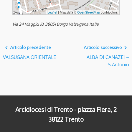
Leaflet
| Map data ©
OpenStreetMap
contributors
Via 24 Maggio, 10, 38051 Borgo Valsugana Italia
navigate_before
navigate_next
Articolo precedente
Articolo successivo
VALSUGANA ORIENTALE
ALBA DI CANAZEI –
S.Antonio
Arcidiocesi di Trento - piazza Fiera, 2
38122 Trento