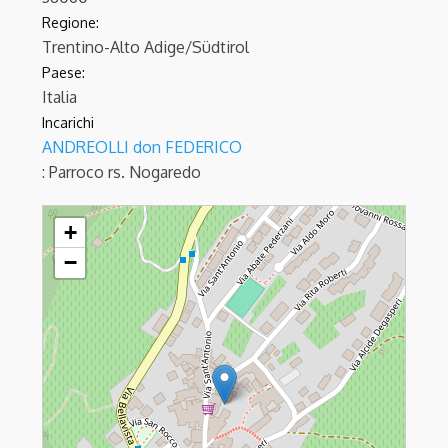
Regione:
Trentino-Alto Adige/Südtirol
Paese:
Italia
Incarichi
ANDREOLLI don FEDERICO
: Parroco
rs. Nogaredo
PEDERSANO - S.Lazzaro
+
−