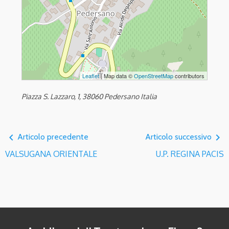
Leaflet
| Map data ©
OpenStreetMap
contributors
Piazza S. Lazzaro, 1, 38060 Pedersano Italia
navigate_before
navigate_next
Articolo precedente
Articolo successivo
VALSUGANA ORIENTALE
U.P. REGINA PACIS