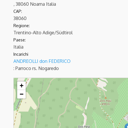
, 38060 Noarna Italia
CAP:
38060
Regione:
Trentino-Alto Adige/Südtirol
Paese:
Italia
Incarichi
ANDREOLLI don FEDERICO
: Parroco
rs. Nogaredo
NOARNA - S.Valentino
+
−