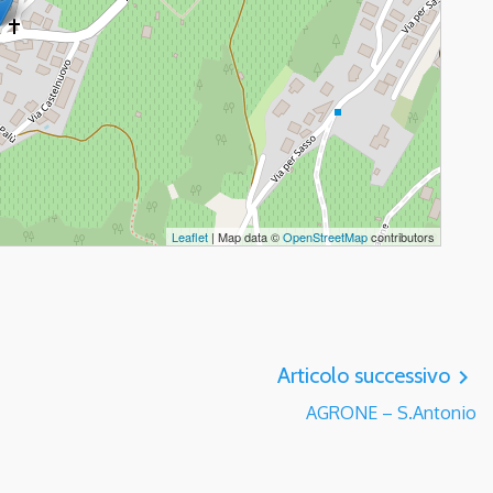
Leaflet
| Map data ©
OpenStreetMap
contributors
Articolo successivo
navigate_next
AGRONE – S.Antonio