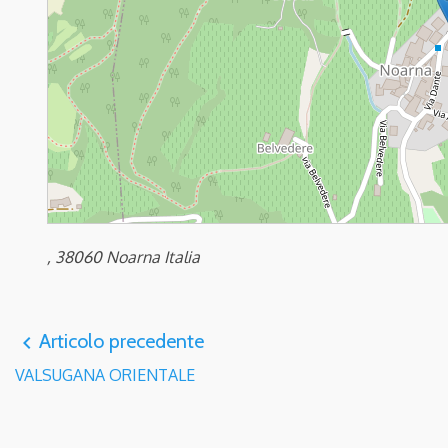
, 38060 Noarna Italia
Articolo precedente
navigate_before
VALSUGANA ORIENTALE