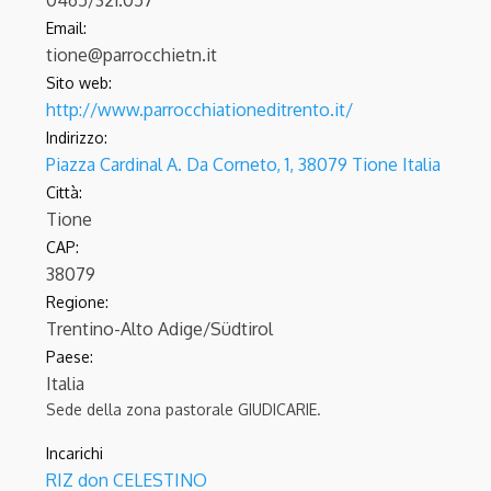
0465/321.057
Email:
tione@parrocchietn.it
Sito web:
http://www.parrocchiationeditrento.it/
Indirizzo:
Piazza Cardinal A. Da Corneto, 1, 38079 Tione Italia
Città:
Tione
CAP:
38079
Regione:
Trentino-Alto Adige/Südtirol
Paese:
Italia
Sede della zona pastorale GIUDICARIE.
Incarichi
RIZ don CELESTINO