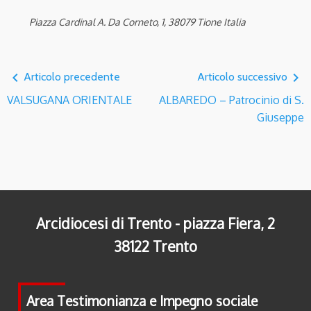
Piazza Cardinal A. Da Corneto, 1, 38079 Tione Italia
navigate_before
navigate_next
Articolo precedente
Articolo successivo
VALSUGANA ORIENTALE
ALBAREDO – Patrocinio di S.
Giuseppe
Arcidiocesi di Trento - piazza Fiera, 2
38122 Trento
Area Testimonianza e Impegno sociale