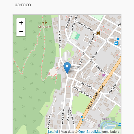
: parroco
TIONE - S.Maria Assunta e S.Giovanni Battista
+
−
Leaflet
| Map data ©
OpenStreetMap
contributors