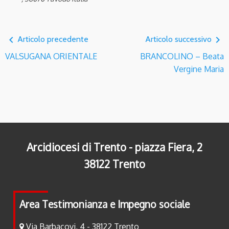
navigate_before
navigate_next
Articolo precedente
Articolo successivo
VALSUGANA ORIENTALE
BRANCOLINO – Beata
Vergine Maria
Arcidiocesi di Trento - piazza Fiera, 2
38122 Trento
Area Testimonianza e Impegno sociale
Via Barbacovi, 4 - 38122 Trento