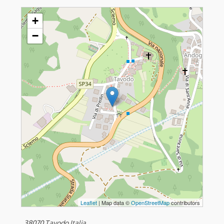
TAVODO - S.Maria Assunta
+
−
Leaflet
| Map data ©
OpenStreetMap
contributors
, 38070 Tavodo Italia