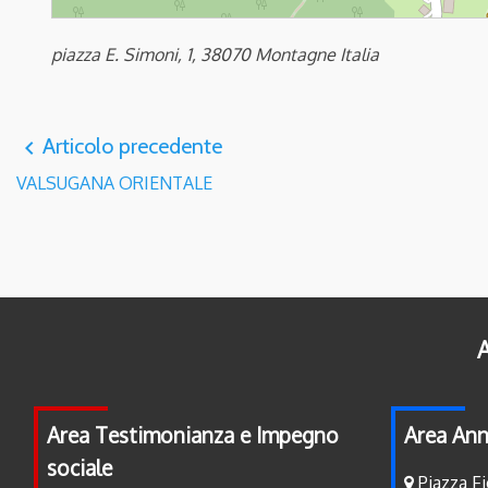
piazza E. Simoni, 1, 38070 Montagne Italia
Articolo precedente
navigate_before
VALSUGANA ORIENTALE
A
Area Testimonianza e Impegno
Area Ann
sociale
Piazza Fi