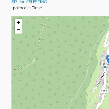
RIZ don CELESTINO
: parroco
rs Tione
MONTAGNE - S.Bartolomeo
+
−