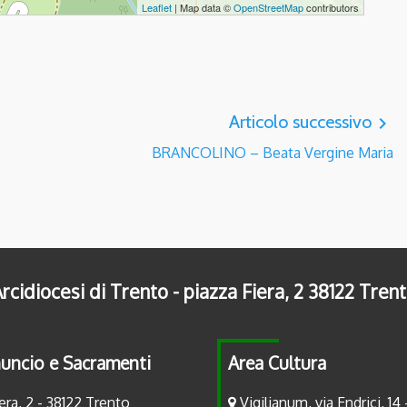
Leaflet
| Map data ©
OpenStreetMap
contributors
Articolo successivo
navigate_next
BRANCOLINO – Beata Vergine Maria
rcidiocesi di Trento - piazza Fiera, 2 38122 Tren
uncio e Sacramenti
Area Cultura
era, 2 - 38122 Trento
Vigilianum, via Endrici, 14 