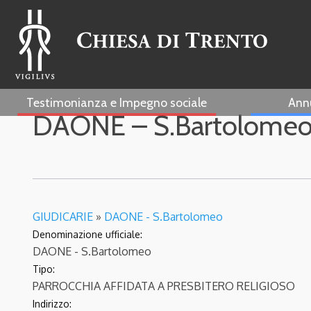
Testimonianza e Impegno sociale
Ann
DAONE – S.Bartolome
GIUDICARIE
»
DAONE - S.Bartolomeo
Denominazione ufficiale:
DAONE - S.Bartolomeo
Tipo:
PARROCCHIA AFFIDATA A PRESBITERO RELIGIOSO
Indirizzo: