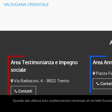
VALSUGANA ORIENTALE
A
Area Testimonianza e Impegno
Area Ann
sociale
Piazza Fi
Via Barbacovi, 4 - 38122 Trento
Contat
Contatti
Questo sito utilizza solo cookies tecnici necessari al corretto funzi