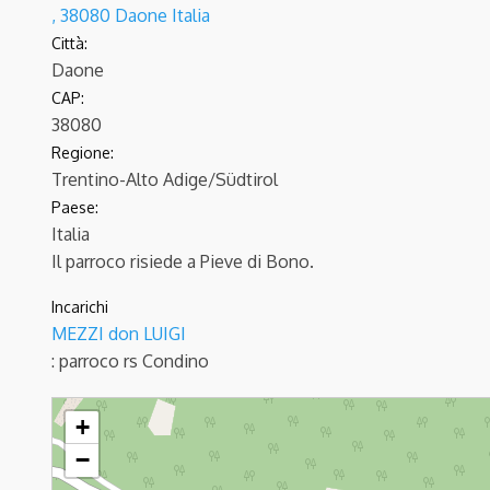
, 38080 Daone Italia
Città:
Daone
CAP:
38080
Regione:
Trentino-Alto Adige/Südtirol
Paese:
Italia
Il parroco risiede a Pieve di Bono.
Incarichi
MEZZI don LUIGI
: parroco
rs Condino
DAONE - S.Bartolomeo
+
−