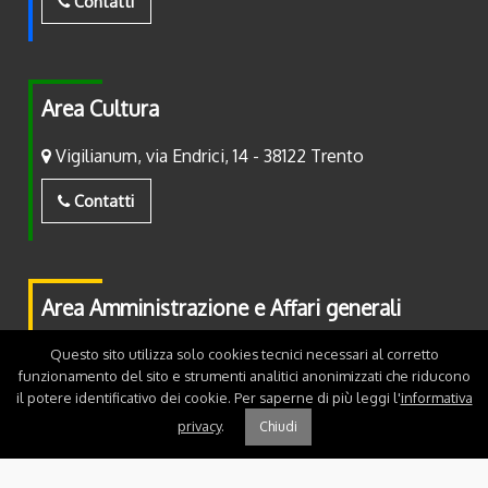
Contatti
Area Cultura
Vigilianum, via Endrici, 14 - 38122 Trento
Contatti
Area Amministrazione e Affari generali
Piazza Fiera, 2 - 38122 Trento
Questo sito utilizza solo cookies tecnici necessari al corretto
funzionamento del sito e strumenti analitici anonimizzati che riducono
il potere identificativo dei cookie. Per saperne di più leggi l'
informativa
Contatti
privacy
.
Chiudi