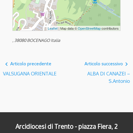
Leaflet
| Map data ©
OpenStreetMap
contributors
, 38080 BOCENAGO Italia
navigate_before
navigate_next
Articolo precedente
Articolo successivo
VALSUGANA ORIENTALE
ALBA DI CANAZEI –
S.Antonio
Arcidiocesi di Trento - piazza Fiera, 2