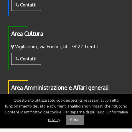
Contatti
Area Cultura
Vigilianum, via Endrici, 14 - 38122 Trento
Contatti
Area Amministrazione e Affari generali
Piazza Fiera, 2 - 38122 Trento
Questo sito utilizza solo cookies tecnici necessari al corretto
funzionamento del sito e strumenti analitici anonimizzati che riducono
il potere identificativo dei cookie. Per saperne di più leggi l'
informativa
Contatti
privacy
.
Chiudi