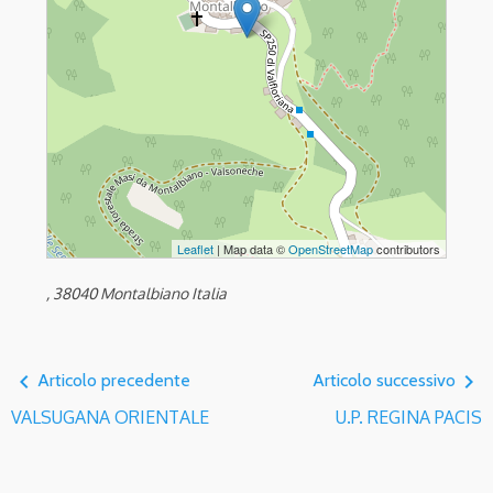
Leaflet
| Map data ©
OpenStreetMap
contributors
, 38040 Montalbiano Italia
navigate_before
navigate_next
Articolo precedente
Articolo successivo
VALSUGANA ORIENTALE
U.P. REGINA PACIS