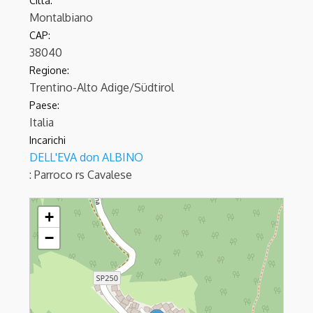
Città:
Montalbiano
CAP:
38040
Regione:
Trentino-Alto Adige/Südtirol
Paese:
Italia
Incarichi
DELL'EVA don ALBINO
: Parroco
rs Cavalese
MONTALBIANO - S.Filippo Neri
+
−