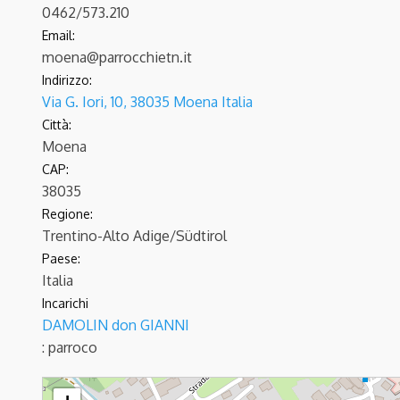
0462/573.210
Email:
moena@parrocchietn.it
Indirizzo:
Via G. Iori, 10, 38035 Moena Italia
Città:
Moena
CAP:
38035
Regione:
Trentino-Alto Adige/Südtirol
Paese:
Italia
Incarichi
DAMOLIN don GIANNI
: parroco
MOENA - S.Vigilio