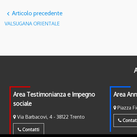
Articolo precedente
navigate_before
VALSUGANA ORIENTALE
A
Area Testimonianza e Impegno
Area Ann
sociale
Piazza Fi
Via Barbacovi, 4 - 38122 Trento
Contat
Contatti