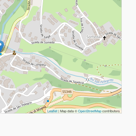
Leaflet
| Map data ©
OpenStreetMap
contributors