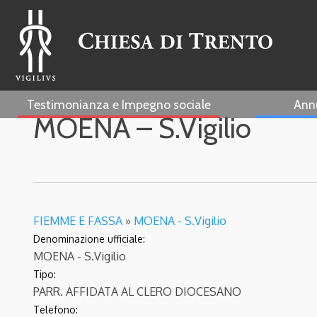
Testimonianza e Impegno sociale
Ann
MOENA – S.Vigilio
FIEMME E FASSA
»
MOENA - S.Vigilio
Denominazione ufficiale:
MOENA - S.Vigilio
Tipo:
PARR. AFFIDATA AL CLERO DIOCESANO
Telefono: