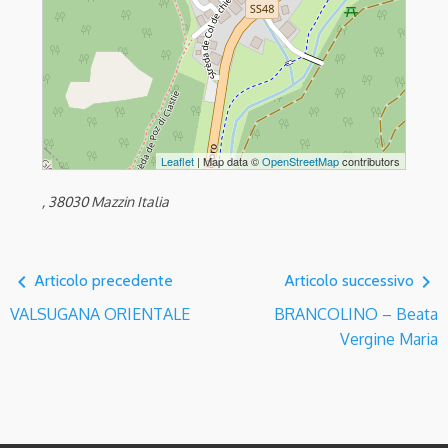
Leaflet
| Map data ©
OpenStreetMap
contributors
, 38030 Mazzin Italia
navigate_before
navigate_next
Articolo precedente
Articolo successivo
VALSUGANA ORIENTALE
BRANCOLINO – Beata
Vergine Maria