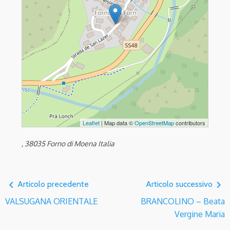
Leaflet
| Map data ©
OpenStreetMap
contributors
, 38035 Forno di Moena Italia
navigate_before
navigate_next
Articolo precedente
Articolo successivo
VALSUGANA ORIENTALE
BRANCOLINO – Beata
Vergine Maria