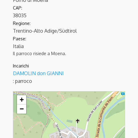
Forno di Moena
CAP:
38035
Regione:
Trentino-Alto Adige/Südtirol
Paese:
Italia
Il parroco risiede a Moena.
Incarichi
DAMOLIN don GIANNI
: parroco
FORNO DI MOENA - S.Lazzaro
+
−