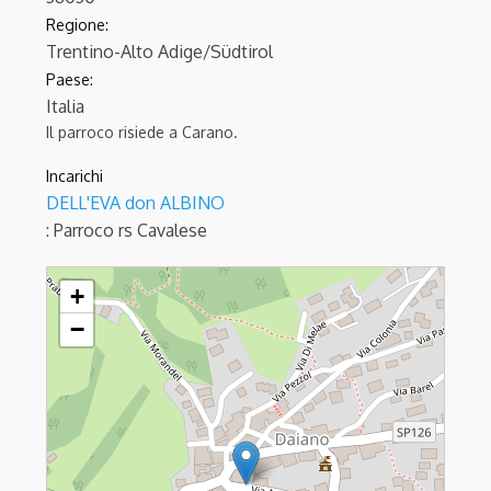
Regione:
Trentino-Alto Adige/Südtirol
Paese:
Italia
Il parroco risiede a Carano.
Incarichi
DELL'EVA don ALBINO
: Parroco
rs Cavalese
DAIANO - S.Tommaso
+
−