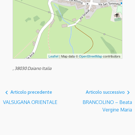
Leaflet
| Map data ©
OpenStreetMap
contributors
, 38030 Daiano Italia
navigate_before
navigate_next
Articolo precedente
Articolo successivo
VALSUGANA ORIENTALE
BRANCOLINO – Beata
Vergine Maria