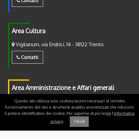
Contatti
Area Cultura
Vigilianum, via Endrici, 14 - 38122 Trento
Contatti
Area Amministrazione e Affari generali
Piazza Fiera, 2 - 38122 Trento
Questo sito utilizza solo cookies tecnici necessari al corretto
funzionamento del sito e strumenti analitici anonimizzati che riducono
il potere identificativo dei cookie. Per saperne di più leggi l'
informativa
Contatti
privacy
.
Chiudi