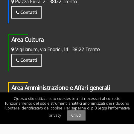
Piazza Fiera, 2 - 38122 Trento
Contatti
Area Cultura
Vigilianum, via Endrici, 14 - 38122 Trento
Contatti
Area Amministrazione e Affari generali
Piazza Fiera, 2 - 38122 Trento
Questo sito utilizza solo cookies tecnici necessari al corretto
funzionamento del sito e strumenti analitici anonimizzati che riducono
il potere identificativo dei cookie. Per saperne di più leggi l'
informativa
Contatti
privacy
.
Chiudi