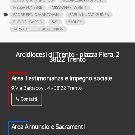
ISTITUTO ANTHROPOS
MELANESIAN INSTITUTE
MESSA FUNEBRE
MISSIONARI VERBITI
label
PADRE ENNIO MANTOVANI
PAPUA NUOVA GUINEA
RIVA DEL GARDA
SVD
SYDNEY
YARRA THEOLOGICAL UNION
Arcidiocesi di Trento - piazza Fiera, 2
38122 Trento
Area Testimonianza e Impegno sociale
Via Barbacovi, 4 - 38122 Trento
Contatti
Area Annuncio e Sacramenti