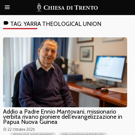
label
TAG:
YARRA THEOLOGICAL UNION
Addio a Padre Ennio Mantovani, missionario
verbita rivano pioniere dell’evangelizzazione in
Papua Nuova Guinea
22 Ottobre 2025
access_time