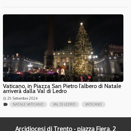
Vaticano, in Piazza San Pietro l’albero di Natale
arriverà dalla Val di Ledro
25 Settembre 2024
access_time
label
NATALE VATICANO
VAL DI LEDRO
VATICANO
Arcidiocesi di Trento - piazza Fiera, 2