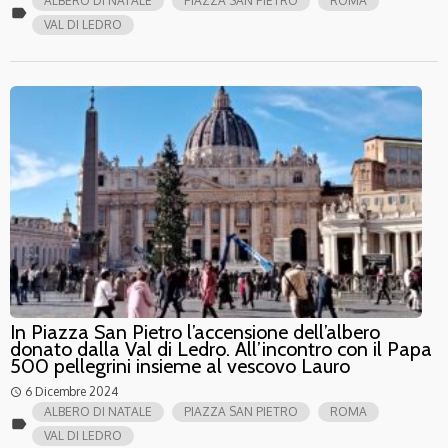
ALBERO DI NATALE
PIAZZA SAN PIETRO
ROMA
label
VAL DI LEDRO
In Piazza San Pietro l’accensione dell’albero
donato dalla Val di Ledro. All’incontro con il Papa
500 pellegrini insieme al vescovo Lauro
6 Dicembre 2024
access_time
ALBERO DI NATALE
PIAZZA SAN PIETRO
ROMA
label
VAL DI LEDRO