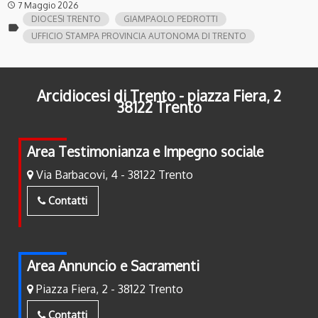
7 Maggio 2026
access_time
DIOCESI TRENTO
GIAMPAOLO PEDROTTI
label
UFFICIO STAMPA PROVINCIA AUTONOMA DI TRENTO
Arcidiocesi di Trento - piazza Fiera, 2
38122 Trento
Area Testimonianza e Impegno sociale
Via Barbacovi, 4 - 38122 Trento
Contatti
Area Annuncio e Sacramenti
Piazza Fiera, 2 - 38122 Trento
Contatti