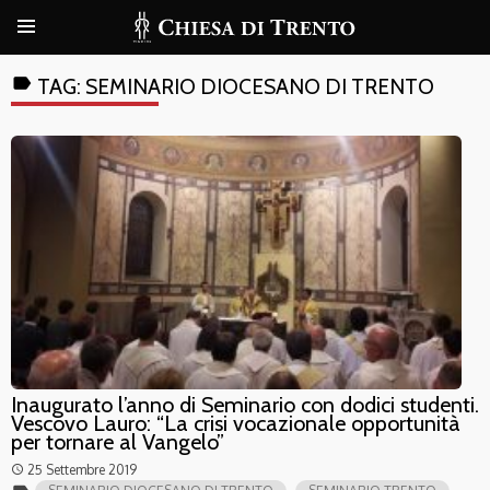
label
TAG:
SEMINARIO DIOCESANO DI TRENTO
Inaugurato l’anno di Seminario con dodici studenti.
Vescovo Lauro: “La crisi vocazionale opportunità
per tornare al Vangelo”
25 Settembre 2019
access_time