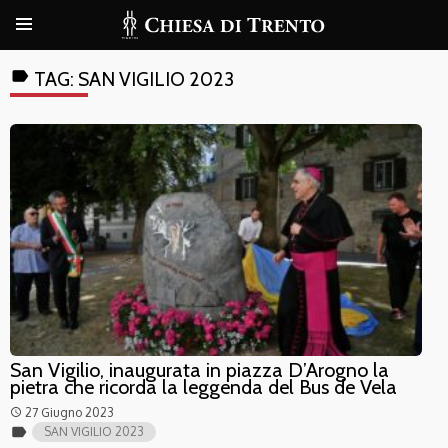
label
TAG:
SAN VIGILIO 2023
San Vigilio, inaugurata in piazza D’Arogno la
pietra che ricorda la leggenda del Bus de Vela
27 Giugno 2023
access_time
label
SAN VIGILIO 2023