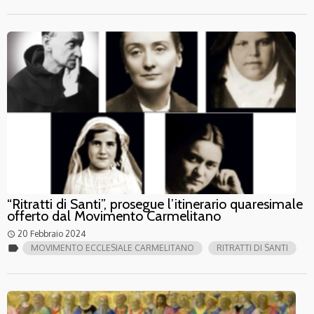
“Ritratti di Santi”, prosegue l’itinerario quaresimale
offerto dal Movimento Carmelitano
20 Febbraio 2024
access_time
label
MOVIMENTO ECCLESIALE CARMELITANO
RITRATTI DI SANTI