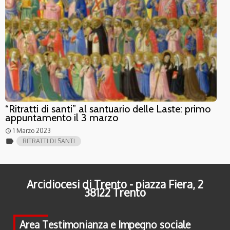
“Ritratti di santi” al santuario delle Laste: primo
appuntamento il 3 marzo
1 Marzo 2023
access_time
label
RITRATTI DI SANTI
Arcidiocesi di Trento - piazza Fiera, 2
38122 Trento
Area Testimonianza e Impegno sociale