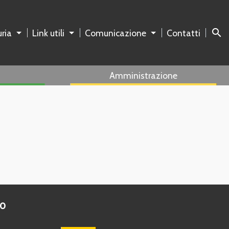
search
ria
Link utili
Comunicazione
Contatti
Amministrazione
to