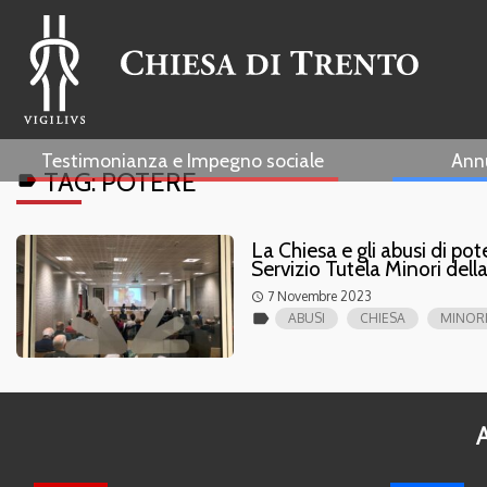
Testimonianza e Impegno sociale
Ann
TAG:
POTERE
label
La Chiesa e gli abusi di 
Servizio Tutela Minori dell
7 Novembre 2023
access_time
label
ABUSI
CHIESA
MINOR
A