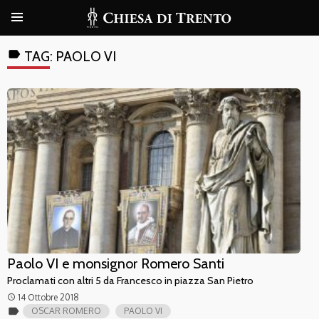
label
TAG:
PAOLO VI
Paolo VI e monsignor Romero Santi
Proclamati con altri 5 da Francesco in piazza San Pietro
14 Ottobre 2018
access_time
label
OSCAR ROMERO
PAOLO VI