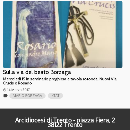
Sulla via del beato Borzaga
Mercoledì 15 in seminario preghiera e tavola rotonda. Nuovi Via
Crucis e Rosario
14 Marzo 2017
access_time
label
MARIO BORZAGA
STAT
Arcidiocesi di Trento - piazza Fiera, 2
38122 Trento