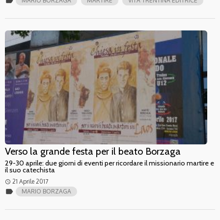
label
MARIO BORZAGA
MARTIRE
VITA TRENTINA EDITRICE
Verso la grande festa per il beato Borzaga
29-30 aprile: due giorni di eventi per ricordare il missionario martire e
il suo catechista
21 Aprile 2017
access_time
label
MARIO BORZAGA