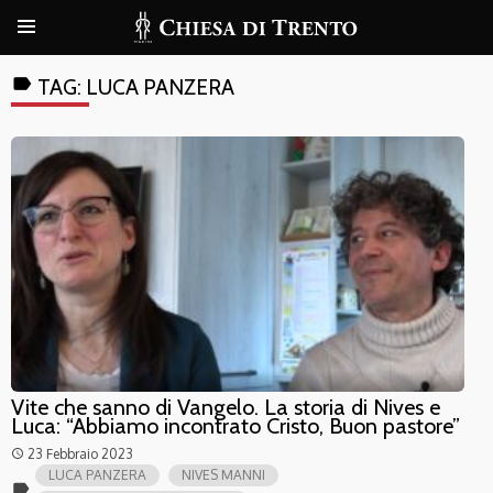
label
TAG:
LUCA PANZERA
Vite che sanno di Vangelo. La storia di Nives e
Luca: “Abbiamo incontrato Cristo, Buon pastore”
23 Febbraio 2023
access_time
LUCA PANZERA
NIVES MANNI
label