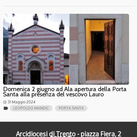
Domenica 2 giugno ad Ala apertura della Porta
Santa alla presenza del vescovo Lauro
31 Maggio 2024
access_time
label
LEOPOLDO MANDIC
PORTA SANTA
Arcidiocesi di Trento - piazza Fiera, 2