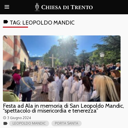
label
TAG:
LEOPOLDO MANDIC
Festa ad Ala in memoria di San Leopoldo Mandic,
“spettacolo di misericordia e tenerezza”
3 Giugno 2024
access_time
label
LEOPOLDO MANDIC
PORTA SANTA