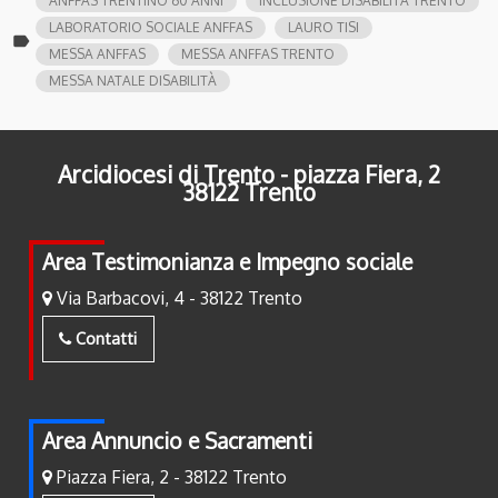
ANFFAS TRENTINO 60 ANNI
INCLUSIONE DISABILITÀ TRENTO
LABORATORIO SOCIALE ANFFAS
LAURO TISI
label
MESSA ANFFAS
MESSA ANFFAS TRENTO
MESSA NATALE DISABILITÀ
Arcidiocesi di Trento - piazza Fiera, 2
38122 Trento
Area Testimonianza e Impegno sociale
Via Barbacovi, 4 - 38122 Trento
Contatti
Area Annuncio e Sacramenti
Piazza Fiera, 2 - 38122 Trento