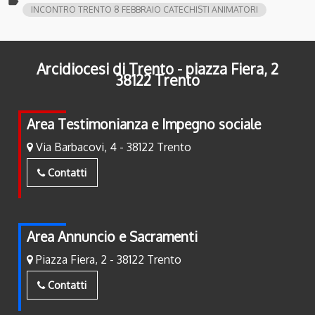
label
INCONTRO TRENTO 8 FEBBRAIO CATECHISTI ANIMATORI
Arcidiocesi di Trento - piazza Fiera, 2
38122 Trento
Area Testimonianza e Impegno sociale
Via Barbacovi, 4 - 38122 Trento
Contatti
Area Annuncio e Sacramenti
Piazza Fiera, 2 - 38122 Trento
Contatti