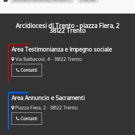
label
GIORNATA MONDIALE GIOVENTÙ
LISBONA
Arcidiocesi di Trento - piazza Fiera, 2
38122 Trento
Area Testimonianza e Impegno sociale
Via Barbacovi, 4 - 38122 Trento
Contatti
Area Annuncio e Sacramenti
Piazza Fiera, 2 - 38122 Trento
Contatti