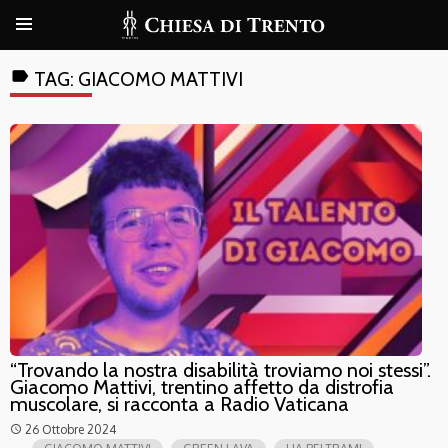
label
TAG:
GIACOMO MATTIVI
“Trovando la nostra disabilità troviamo noi stessi”.
Giacomo Mattivi, trentino affetto da distrofia
muscolare, si racconta a Radio Vaticana
26 Ottobre 2024
access_time