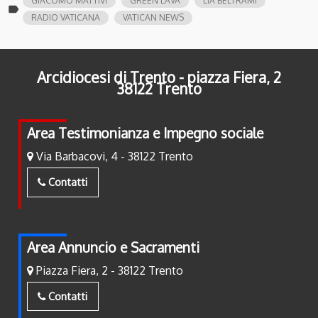
GIACOMO MATTIVI
GREEN LAVA
LIA BELTRAMI
label
RADIO VATICANA
VATICAN NEWS
Arcidiocesi di Trento - piazza Fiera, 2
38122 Trento
Area Testimonianza e Impegno sociale
Via Barbacovi, 4 - 38122 Trento
Contatti
Area Annuncio e Sacramenti
Piazza Fiera, 2 - 38122 Trento
Contatti