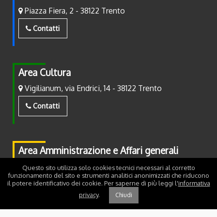
Piazza Fiera, 2 - 38122 Trento
Contatti
Area Cultura
Vigilianum, via Endrici, 14 - 38122 Trento
Contatti
Area Amministrazione e Affari generali
Piazza Fiera, 2 - 38122 Trento
Questo sito utilizza solo cookies tecnici necessari al corretto
funzionamento del sito e strumenti analitici anonimizzati che riducono
il potere identificativo dei cookie. Per saperne di più leggi l'
informativa
Contatti
privacy
.
Chiudi