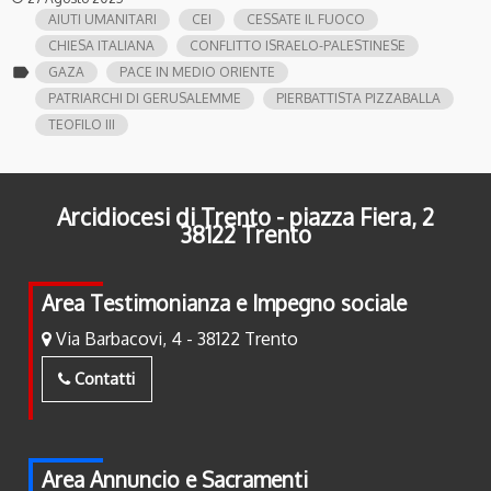
AIUTI UMANITARI
CEI
CESSATE IL FUOCO
CHIESA ITALIANA
CONFLITTO ISRAELO-PALESTINESE
label
GAZA
PACE IN MEDIO ORIENTE
PATRIARCHI DI GERUSALEMME
PIERBATTISTA PIZZABALLA
TEOFILO III
Arcidiocesi di Trento - piazza Fiera, 2
38122 Trento
Area Testimonianza e Impegno sociale
Via Barbacovi, 4 - 38122 Trento
Contatti
Area Annuncio e Sacramenti