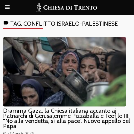
label
TAG:
CONFLITTO ISRAELO-PALESTINESE
Dramma Gaza, la Chiesa italiana accanto ai
Patriarchi di Gerusalemme Pizzaballa e Teofilo III:
“No alla vendetta, sì alla pace”. Nuovo appello del
Papa
27 Agosto 2025
access_time