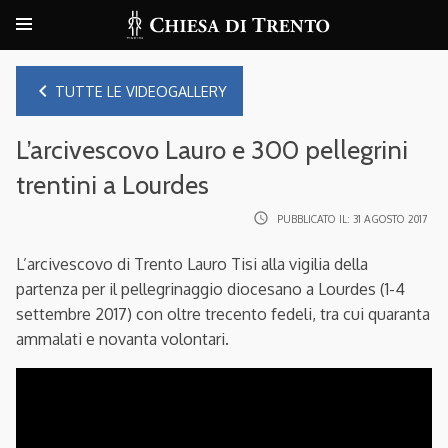
navigate_before
TUTTE LE VIDEOGALLERY
L’arcivescovo Lauro e 300 pellegrini
trentini a Lourdes
access_time
PUBBLICATO IL:
31 AGOSTO 2017
L’arcivescovo di Trento Lauro Tisi alla vigilia della
partenza per il pellegrinaggio diocesano a Lourdes (1-4
settembre 2017) con oltre trecento fedeli, tra cui quaranta
ammalati e novanta volontari.