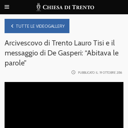
navigate_before
TUTTE LE VIDEOGALLERY
Arcivescovo di Trento Lauro Tisi e il
messaggio di De Gasperi: “Abitava le
parole”
access_time
PUBBLICATO IL:
19 OTTOBRE 2016