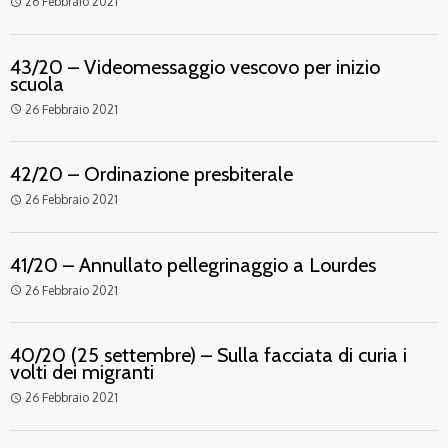
26 Febbraio 2021
access_time
43/20 – Videomessaggio vescovo per inizio
scuola
26 Febbraio 2021
access_time
42/20 – Ordinazione presbiterale
26 Febbraio 2021
access_time
41/20 – Annullato pellegrinaggio a Lourdes
26 Febbraio 2021
access_time
40/20 (25 settembre) – Sulla facciata di curia i
volti dei migranti
26 Febbraio 2021
access_time