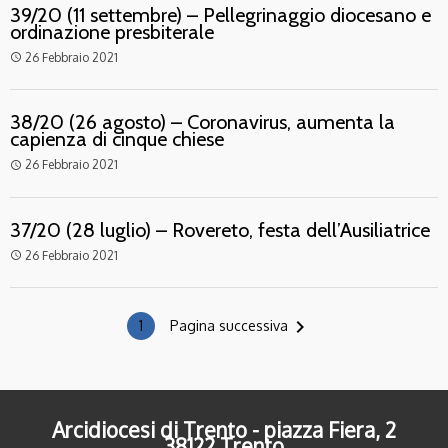
39/20 (11 settembre) – Pellegrinaggio diocesano e
ordinazione presbiterale
26 Febbraio 2021
access_time
38/20 (26 agosto) – Coronavirus, aumenta la
capienza di cinque chiese
26 Febbraio 2021
access_time
37/20 (28 luglio) – Rovereto, festa dell’Ausiliatrice
26 Febbraio 2021
access_time
navigate_next
1
Pagina successiva
Arcidiocesi di Trento - piazza Fiera, 2
38122 Trento