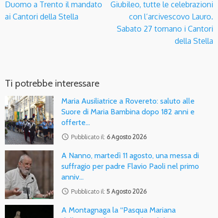
Duomo a Trento il mandato
Giubileo, tutte le celebrazioni
ai Cantori della Stella
con l’arcivescovo Lauro.
Sabato 27 tornano i Cantori
della Stella
Ti potrebbe interessare
Maria Ausiliatrice a Rovereto: saluto alle
Suore di Maria Bambina dopo 182 anni e
offerte…
access_time
Pubblicato il:
6 Agosto 2026
A Nanno, martedì 11 agosto, una messa di
suffragio per padre Flavio Paoli nel primo
anniv…
access_time
Pubblicato il:
5 Agosto 2026
A Montagnaga la “Pasqua Mariana