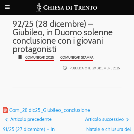
92/25 (28 dicembre) –
Giubileo, in Duomo solenne
conclusione con i giovani
protagonisti
bookmark
COMUNICATI 2025
COMUNICATI STAMPA
access_time
PUBBLICATO IL:
29 DICEMBRE 2025
Com_28 dic25_Giubileo_conclusione
navigate_before
navigate_next
Articolo precedente
Articolo successivo
91/25 (27 dicembre) – In
Natale e chiusura del