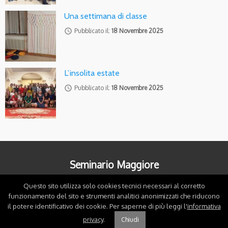
Una settimana di classe
access_time
Pubblicato il:
18 Novembre 2025
L’insolita estate
access_time
Pubblicato il:
18 Novembre 2025
Seminario Maggiore
Questo sito utilizza solo cookies tecnici necessari al corretto
38122 Trento - Corso Tre Novembre, 46
funzionamento del sito e strumenti analitici anonimizzati che riducono
il potere identificativo dei cookie. Per saperne di più leggi l'
informativa
Contatti
privacy
.
Chiudi