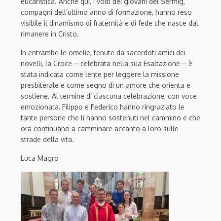
eucaristica. Anche qui, i volti dei giovani del Sermig,
compagni dell
’
ultimo anno di formazione, hanno reso
visibile il dinamismo di fraternità e di fede che nasce dal
rimanere in Cristo.
In entrambe le omelie,
tenute
da
sacerdoti
amici
dei
novelli
, la Croce – celebrata nella sua Esaltazione – è
stata indicata come lente per leggere la missione
presbiterale e come segno di un amore che orienta e
sostiene. Al termine di ciascuna celebrazione, con voce
emozionata, Filippo e Federico hanno ringraziato le
tante persone che li hanno sostenuti nel
cammino
e che
ora continuano a camminare accanto a loro sulle
strade della vita.
Luca Magro