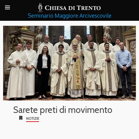
Seminario Maggiore Arcivescovile
Sarete preti di movimento
bookmark
NOTIZIE