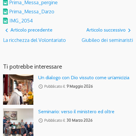
Prima_Messa_pergine
Prima_Messa_Darzo
IMG_2054
navigate_before
navigate_next
Articolo precedente
Articolo successivo
La ricchezza del Volontariato
Giubileo dei seminaristi
Ti potrebbe interessare
Un dialogo con Dio vissuto come un’amicizia
access_time
Pubblicato il:
9 Maggio 2026
Seminario: verso il ministero ed oltre
access_time
Pubblicato il:
30 Marzo 2026