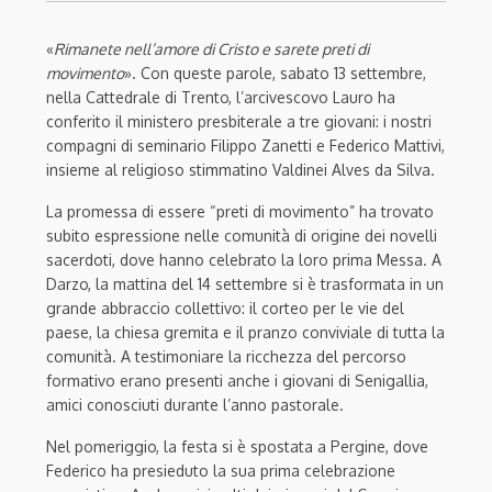
«
Rimanete nell
’
amore di Cristo e sarete preti di
movimento
». Con queste parole, sabato 13 settembre,
nella Cattedrale di Trento, l
’
arcivescovo Lauro ha
conferito il ministero presbiterale a tre giovani: i nostri
compagni di seminario Filippo Zanetti e Federico Mattivi,
insieme al religioso stimmatino
Valdinei
Alves da Silva.
La promessa di essere
“
preti di movimento” ha trovato
subito espressione nelle comunità di origine dei novelli
sacerdoti, dove hanno celebrato la loro prima Messa. A
Darzo, la mattina del 14 settembre si è trasformata in un
grande abbraccio collettivo: il corteo per le vie del
paese, la chiesa gremita e il pranzo conviviale di tutta la
comunità. A testimoniare la ricchezza del percorso
formativo erano presenti anche i giovani di Senigallia,
amici conosciuti durante l
’
anno pastorale.
Nel pomeriggio, la festa si è spostata a Pergine, dove
Federico ha presieduto la sua prima celebrazione