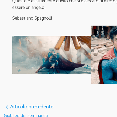
Questo è esattamente quello che si è cercato di dire: o
essere un angelo.
Sebastiano Spagnolli
Articolo precedente
navigate_before
Giubileo dei seminaristi