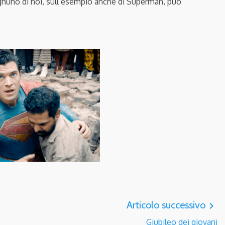
gnuno di noi, sull’esempio anche di
Superman
, può
Articolo successivo
navigate_next
Giubileo dei giovani