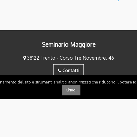
Seminario Maggiore
38122 Trento - Corso Tre Novembre, 46
Contatti
onamento del sito e strumenti analitici anonimizzati che riducono il potere ide
Chiudi