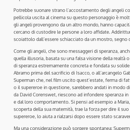
Potrebbe suonare strano l’accostamento degli angeli co
pellicola uscita al cinema su questo personaggio è molto
gli angeli provengono da un altro mondo, hanno capacità
cercano di custodire le persone a loro affidate. Addirit
scoiattolo dall’essere schiacciato da un mostro, segno de
Come gli angeli, che sono messaggeri di speranza, anc
quella illusoria, basata su una falsa visione della realt
di speranza estremamente concreta e fondata su solide 
Abramo prima del sacrificio di Isacco, o all’a
rca
ngelo Gab
Superman che, nel film uscito quest’estate, ferma di fatt
o il supereroe in questione, sarebbero andati in modo di
da David Corenswet, riescono ad infondere speranza in 
e dal loro comportamento. Si pensi ad esempio a Maria, c
scoperta della sua maternità, trae la forza per dire il suo
supereroe, lo aiuta a rialzarsi dopo essere stato scaraven
Ma una considerazione può sorgere spontanea: Superma