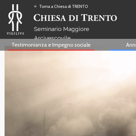
Torna a Chiesa di TRENTO
arrow_back
Seminario Maggiore
Arcivescovile
Testimonianza e Impegno sociale
Ann