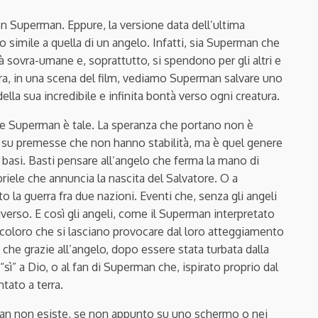
n Superman. Eppure, la versione data dell’ultima
 simile a quella di un angelo. Infatti, sia Superman che
 sovra-umane e, soprattutto, si spendono per gli altri e
tura, in una scena del film, vediamo Superman salvare uno
lla sua incredibile e infinita bontà verso ogni creatura.
he Superman è tale. La speranza che portano non è
à o su premesse che non hanno stabilità, ma è quel genere
basi. Basti pensare all’angelo che ferma la mano di
riele che annuncia la nascita del Salvatore. O a
o la guerra fra due nazioni. Eventi che, senza gli angeli
verso. E così gli angeli, come il Superman interpretato
coloro che si lasciano provocare dal loro atteggiamento
he grazie all’angelo, dopo essere stata turbata dalla
 “sì” a Dio, o al fan di Superman che, ispirato proprio dal
tato a terra.
n non esiste, se non appunto su uno schermo o nei