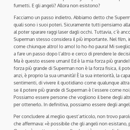
fumetti. E gli angeli? Allora non esistono?
Facciamo un passo indietro. Abbiamo detto che Superman
quali sono i suoi poteri. Sicuramente tutti pensiamo alla 
al poter sparare raggi laser dagli occhi. Tuttavia, c’è 
Superman stesso considera il più importante. Nel film
,
i
come chiunque altro! Io amo! Io ho-ho paura! Mi sveglio
a fare un passo dopo l’altro e cerco di prendere le deci
Ma è questo essere umani! Ed è la mia forza più grande!».
forza più grande di Superman non è la forza fisica, il pot
anzi, è proprio la sua umanità! È la sua interiorità, la ca
sentimenti, di vivere il quotidiano come qualunque altr
se il potere più grande di Superman è l’essere come noi
Possiamo essere persone che vogliono il bene degli altri 
per ottenerlo. In definitiva, possiamo essere degli angel
Per concludere al meglio quest’articolo, non trovo parole
che affermava: «è possibile che gli angeli non esistano