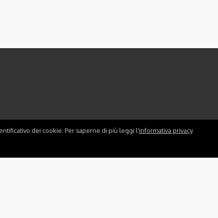
ntificativo dei cookie. Per saperne di più leggi l'
informativa privacy
.