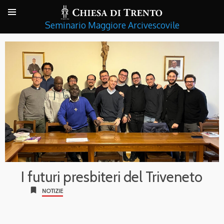
Seminario Maggiore Arcivescovile
I futuri presbiteri del Triveneto
bookmark
NOTIZIE