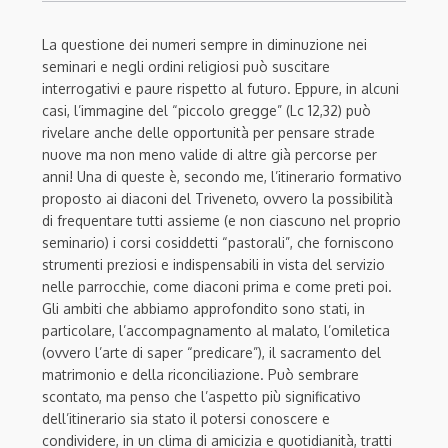
La questione dei numeri sempre in diminuzione nei
seminari e negli ordini religiosi può suscitare
interrogativi e paure rispetto al futuro. Eppure, in alcuni
casi, l’immagine del “piccolo gregge” (Lc 12,32) può
rivelare anche delle opportunità per pensare strade
nuove ma non meno valide di altre già percorse per
anni! Una di queste è, secondo me, l’itinerario formativo
proposto ai diaconi del Triveneto, ovvero la possibilità
di frequentare tutti assieme (e non ciascuno nel proprio
seminario) i corsi cosiddetti “pastorali”, che forniscono
strumenti preziosi e indispensabili in vista del servizio
nelle parrocchie, come diaconi prima e come preti poi.
Gli ambiti che abbiamo approfondito sono stati, in
particolare, l’accompagnamento al malato, l’omiletica
(ovvero l’arte di saper “predicare”), il sacramento del
matrimonio e della riconciliazione. Può sembrare
scontato, ma penso che l’aspetto più significativo
dell’itinerario sia stato il potersi conoscere e
condividere, in un clima di amicizia e quotidianità, tratti