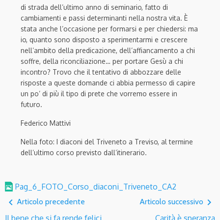
di strada dell’ultimo anno di seminario, fatto di
cambiamenti e passi determinanti nella nostra vita. È
stata anche l’occasione per formarsi e per chiedersi: ma
io, quanto sono disposto a sperimentarmi e crescere
nell’ambito della predicazione, dell’affiancamento a chi
soffre, della riconciliazione… per portare Gesù a chi
incontro? Trovo che il tentativo di abbozzare delle
risposte a queste domande ci abbia permesso di capire
un po’ di più il tipo di prete che vorremo essere in
futuro.
Federico Mattivi
Nella foto: I diaconi del Triveneto a Treviso, al termine
dell’ultimo corso previsto dall’itinerario.
Pag_6_FOTO_Corso_diaconi_Triveneto_CA2
navigate_before
navigate_next
Articolo precedente
Articolo successivo
Il bene che si fa rende felici
Carità è speranza